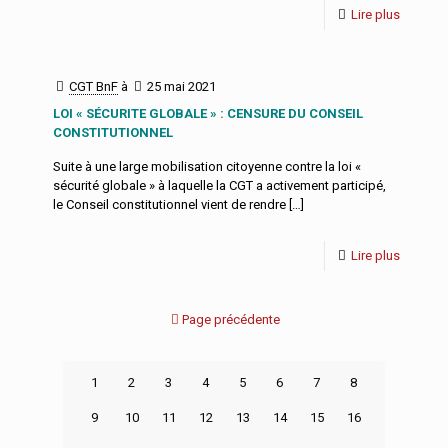
Lire plus
CGT BnF
à
25 mai 2021
LOI « SÉCURITE GLOBALE » : CENSURE DU CONSEIL
CONSTITUTIONNEL
Suite à une large mobilisation citoyenne contre la loi «
sécurité globale » à laquelle la CGT a activement participé,
le Conseil constitutionnel vient de rendre
[…]
Lire plus
Page précédente
1
2
3
4
5
6
7
8
9
10
11
12
13
14
15
16