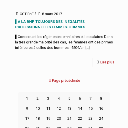
CGT BnF
à
8 mars 2017
▌A LA BNF, TOUJOURS DES INÉGALITÉS
PROFESSIONNELLES FEMMES-HOMMES
▌Concernant les régimes indemnitaires et les salaires Dans
la très grande majorité des cas, les femmes ont des primes
inférieures à celles des hommes : 450€/an
[…]
Lire plus
Page précédente
1
2
3
4
5
6
7
8
9
10
11
12
13
14
15
16
17
18
19
20
21
22
23
24