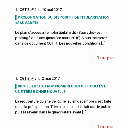
CGT BnF
à
10 mai 2017
▌PROLONGATION DU DISPOSITIF DE TITULARISATION
«SAUVADET»
Le plan d’accès à l’emploi titulaire dit «Sauvadet» est
prolongé de 2 ans (jusqu’en mars 2018). Vous trouverez
dans ce document CGT: 1. Les nouvelles conditions
[…]
Lire plus
CGT BnF
à
2 mai 2017
▌RICHELIEU : DE TROP NOMBREUSES DIFFICULTÉS ET
UNE TRÈS BONNE NOUVELLE
La réouverture du site de Richelieu en décembre s’est faite
dans la précipitation. Très clairement, il fallait que le public
puisse revenir dans le quadrilatère avant
[…]
Lire plus