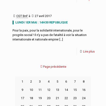
CGT BnF
à
27 avril 2017
▌ LUNDI 1ER MAI : 14H30 REPUBLIQUE
Pour la paix, pour la solidarité internationale, pour le
progrès social ! Il n’y a pas de fatalité à voir la situation
internationale et nationale empirer
[…]
Lire plus
Page précédente
1
2
3
4
5
6
7
8
9
10
11
12
13
14
15
16
17
18
19
20
21
22
23
24