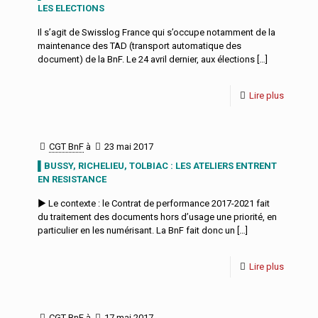
LES ELECTIONS
Il s’agit de Swisslog France qui s’occupe notamment de la
maintenance des TAD (transport automatique des
document) de la BnF. Le 24 avril dernier, aux élections
[…]
Lire plus
CGT BnF
à
23 mai 2017
▌BUSSY, RICHELIEU, TOLBIAC : LES ATELIERS ENTRENT
EN RESISTANCE
► Le contexte : le Contrat de performance 2017-2021 fait
du traitement des documents hors d’usage une priorité, en
particulier en les numérisant. La BnF fait donc un
[…]
Lire plus
CGT BnF
à
17 mai 2017