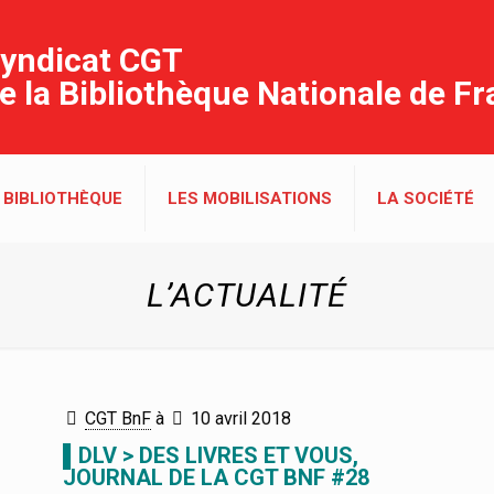
yndicat CGT
e la Bibliothèque Nationale de F
 BIBLIOTHÈQUE
LES MOBILISATIONS
LA SOCIÉTÉ
L’ACTUALITÉ
CGT BnF
à
10 avril 2018
▌DLV > DES LIVRES ET VOUS,
JOURNAL DE LA CGT BNF #28