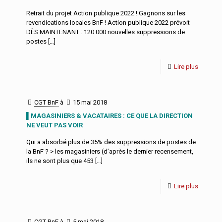
Retrait du projet Action publique 2022 ! Gagnons sur les
revendications locales BnF ! Action publique 2022 prévoit
DÈS MAINTENANT : 120.000 nouvelles suppressions de
postes
[…]
Lire plus
CGT BnF
à
15 mai 2018
▌MAGASINIERS & VACATAIRES : CE QUE LA DIRECTION
NE VEUT PAS VOIR
Qui a absorbé plus de 35% des suppressions de postes de
la BnF ? > les magasiniers (d’après le dernier recensement,
ils ne sont plus que 453
[…]
Lire plus
CGT BnF
à
5 mai 2018