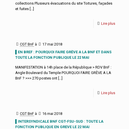
collections Plusieurs évacuations du site Toitures, façades
et fuites
[…]
Lire plus
CGT BnF
à
17 mai 2018
▌EN BREF : POURQUOI FAIRE GRÈVE A LA BNF ET DANS
TOUTE LA FONCTION PUBLIQUE LE 22 MAI
MANIFESTATION à 14h place de la République > RDV BnF :
Angle Boulevard du Temple POURQUOI FAIRE GRÈVE A LA
BnF ? >>> 270 postes ont
[…]
Lire plus
CGT BnF
à
16 mai 2018
▌INTERSYNDICALE BNF CGT-FSU-SUD : TOUTE LA
FONCTION PUBLIQUE EN GREVE LE 22 MAI