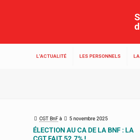
S
d
L’ACTUALITÉ
LES PERSONNELS
LA
CGT BnF
à
5 novembre 2025
ÉLECTION AU CA DE LA BNF : LA
CGT FAIT 52,7% !