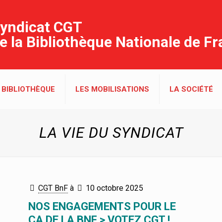
yndicat CGT
e la Bibliothèque Nationale de F
 BIBLIOTHÈQUE
LES MOBILISATIONS
LA SOCIÉTÉ
LA VIE DU SYNDICAT
CGT BnF
à
10 octobre 2025
NOS ENGAGEMENTS POUR LE
CA DE LA BNF > VOTEZ CGT !