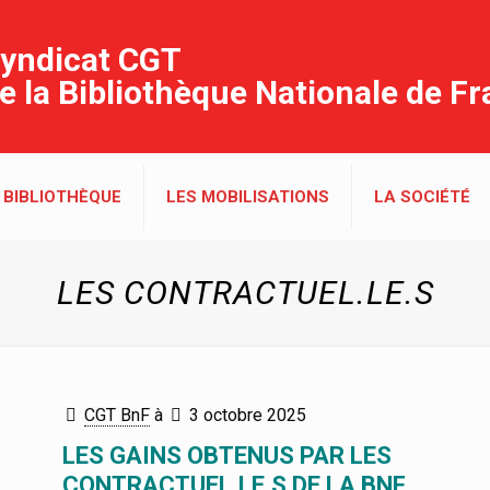
yndicat CGT
e la Bibliothèque Nationale de F
 BIBLIOTHÈQUE
LES MOBILISATIONS
LA SOCIÉTÉ
LES CONTRACTUEL.LE.S
CGT BnF
à
3 octobre 2025
LES GAINS OBTENUS PAR LES
CONTRACTUEL.LE.S DE LA BNF