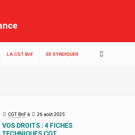
rance
LA CGT BnF
SE SYNDIQUER
CGT BnF
à
26 août 2025
VOS DROITS : 4 FICHES
TECHNIQUES CGT