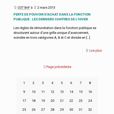
CGT BnF
à
2 mars 2013
PERTE DE POUVOIR D’ACHAT DANS LA FONCTION
PUBLIQUE : LES DERNIERS CHIFFRES DE L’HIVER
Les règles de rémunération dans la fonction publique se
structurent autour d’une grille unique d’avancement,
scindée en trois catégories A, B et C et divisée en
[…]
Lire plus
Page précédente
1
2
3
4
5
6
7
8
9
10
11
12
13
14
15
16
17
18
19
20
21
22
23
24
25
26
27
28
29
30
31
32