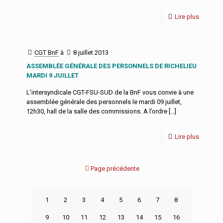
Lire plus
CGT BnF
à
8 juillet 2013
ASSEMBLÉE GÉNÉRALE DES PERSONNELS DE RICHELIEU
MARDI 9 JUILLET
L’intersyndicale CGT-FSU-SUD de la BnF vous convie à une
assemblée générale des personnels le mardi 09 juillet,
12h30, hall de la salle des commissions. A l’ordre
[…]
Lire plus
Page précédente
1
2
3
4
5
6
7
8
9
10
11
12
13
14
15
16