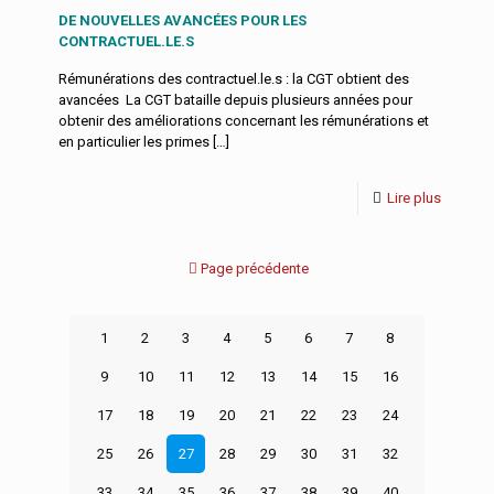
DE NOUVELLES AVANCÉES POUR LES
CONTRACTUEL.LE.S
Rémunérations des contractuel.le.s : la CGT obtient des
avancées La CGT bataille depuis plusieurs années pour
obtenir des améliorations concernant les rémunérations et
en particulier les primes
[…]
Lire plus
Page précédente
1
2
3
4
5
6
7
8
9
10
11
12
13
14
15
16
17
18
19
20
21
22
23
24
25
26
27
28
29
30
31
32
33
34
35
36
37
38
39
40