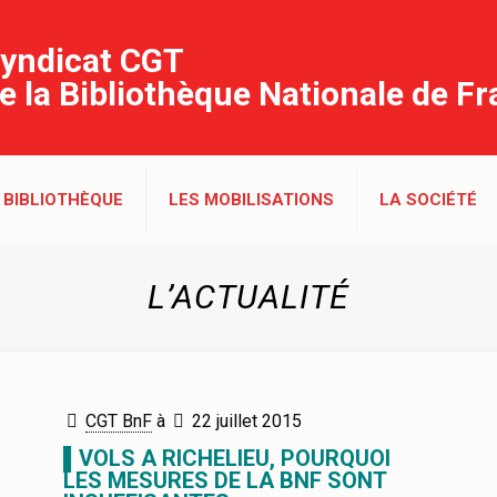
yndicat CGT
e la Bibliothèque Nationale de F
 BIBLIOTHÈQUE
LES MOBILISATIONS
LA SOCIÉTÉ
L’ACTUALITÉ
CGT BnF
à
22 juillet 2015
▌VOLS A RICHELIEU, POURQUOI
LES MESURES DE LA BNF SONT