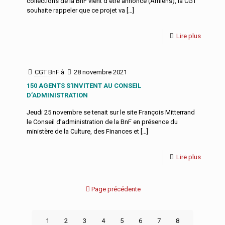
collections de la BnF vient d’être annoncé (Amiens), la CGT
souhaite rappeler que ce projet va
[…]
Lire plus
CGT BnF
à
28 novembre 2021
150 AGENTS S’INVITENT AU CONSEIL
D’ADMINISTRATION
Jeudi 25 novembre se tenait sur le site François Mitterrand
le Conseil d’administration de la BnF en présence du
ministère de la Culture, des Finances et
[…]
Lire plus
Page précédente
1
2
3
4
5
6
7
8