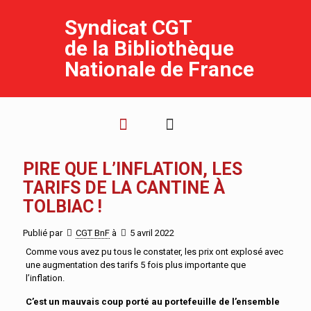
Syndicat CGT
de la Bibliothèque
Nationale de France
PIRE QUE L’INFLATION, LES
TARIFS DE LA CANTINE À
TOLBIAC !
Publié par
CGT BnF
à
5 avril 2022
Comme vous avez pu tous le constater, les prix ont explosé avec
une augmentation des tarifs 5 fois plus importante que
l’inflation.
C’est un mauvais coup porté au portefeuille de l’ensemble