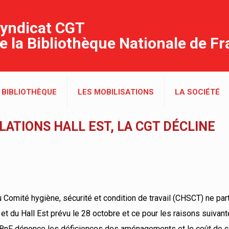
yndicat CGT
e la Bibliothèque Nationale de F
 BIBLIOTHÈQUE
LES MOBILISATIONS
LA SOCIÉTÉ
LATIONS HALL EST, LA CGT DÉCLINE
Comité hygiène, sécurité et condition de travail (CHSCT) ne par
 et du Hall Est prévu le 28 octobre et ce pour les raisons suivant
T BnF dénonce les déficiences des aménagements et le coût de c