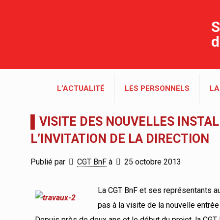
S
d
L’ACTUALITÉ
LES PERSONNELS
LA
▌VISITE DES NOUVELLES INSTAL
L’INVITATION DE LA DIRECTION
Publié par
CGT BnF
à
25 octobre 2013
La CGT BnF et ses représentants au 
pas à la visite de la nouvelle entrée
Depuis près de deux ans et le début du projet, la CG