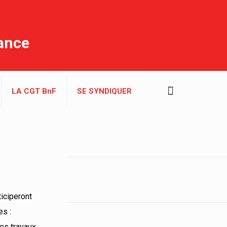
rance
LA CGT BnF
SE SYNDIQUER
ticiperont
es :
es travaux