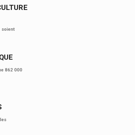
CULTURE
 soient
IQUE
que 862 000
S
les