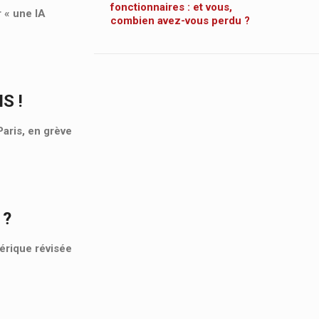
fonctionnaires : et vous,
r « une IA
combien avez-vous perdu ?
S !
aris, en grève
 ?
mérique révisée