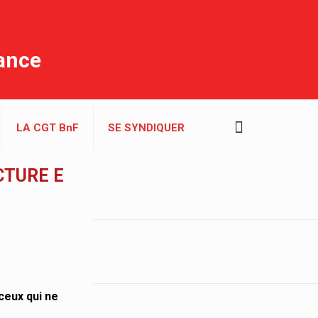
rance
LA CGT BnF
SE SYNDIQUER
CTURE E
ceux qui ne