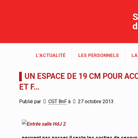
S
d
L’ACTUALITÉ
LES PERSONNELS
LA
▌UN ESPACE DE 19 CM POUR AC
ET F…
Publié par
CGT BnF
à
27 octobre 2013
peuvent pas passer il reste les sorties de secour