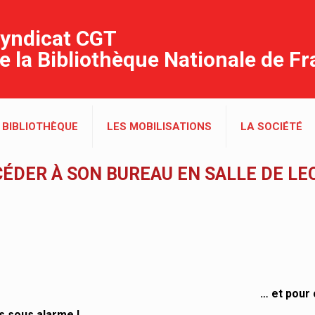
yndicat CGT
e la Bibliothèque Nationale de F
 BIBLIOTHÈQUE
LES MOBILISATIONS
LA SOCIÉTÉ
CÉDER À SON BUREAU EN SALLE DE LE
… et pour 
s sous alarme !