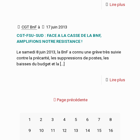
Lire plus
CGT BnF
à
17 juin 2013
CGT-FSU-SUD : FACE A LA CASSE DE LA BNF,
AMPLIFIONS NOTRE RESISTANCE !
Le samedi 8 juin 2013, la BnF a connu une grève très suivie
contre la précarité, les suppressions de postes, les
baisses du budget et la
[…]
Lire plus
Page précédente
1
2
3
4
5
6
7
8
9
10
11
12
13
14
15
16