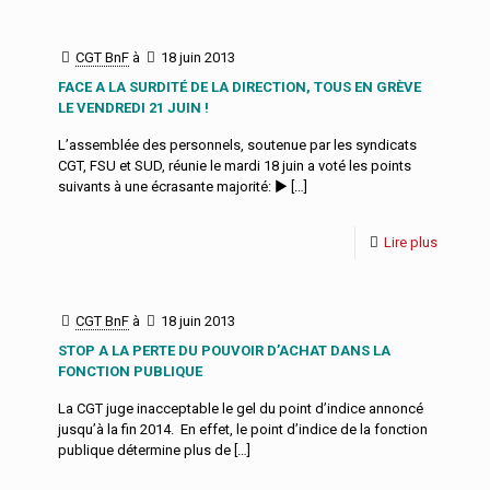
CGT BnF
à
18 juin 2013
FACE A LA SURDITÉ DE LA DIRECTION, TOUS EN GRÈVE
LE VENDREDI 21 JUIN !
L’assemblée des personnels, soutenue par les syndicats
CGT, FSU et SUD, réunie le mardi 18 juin a voté les points
suivants à une écrasante majorité: ►
[…]
Lire plus
CGT BnF
à
18 juin 2013
STOP A LA PERTE DU POUVOIR D’ACHAT DANS LA
FONCTION PUBLIQUE
La CGT juge inacceptable le gel du point d’indice annoncé
jusqu’à la fin 2014. En effet, le point d’indice de la fonction
publique détermine plus de
[…]