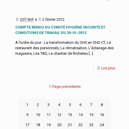
CGT BnF
à
2 février 2012
COMPTE RENDU DU COMITÉ HYGIÈNE SECURITÉ ET
CONDITIONS DE TRAVAIL DU 20-01-2012
A l’ordre du jour : La transformation du CHS en CHS-CT, Le
restaurant des personnels, La climatisation, L’éclairage des
magasins, Les TAD, Le chantier de Richelieu
[…]
Lire plus
Page précédente
1
2
3
4
5
6
7
8
9
10
11
12
13
14
15
16
17
18
19
20
21
22
23
24