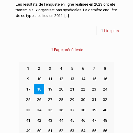
Les résultats de l’enquête en ligne réalisée en 2023 ont été
transmis aux organisations syndicales. La dernière enquête
de ce type a eu lieu en 2011.
[…]
Lire plus
Page précédente
1
2
3
4
5
6
7
8
9
10
11
12
13
14
15
16
17
18
19
20
21
22
23
24
25
26
27
28
29
30
31
32
33
34
35
36
37
38
39
40
41
42
43
44
45
46
47
48
49
50
51
52
53
54
55
56