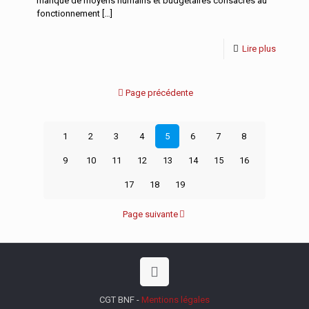
manque de moyens humains et budgétaires consacrés au
fonctionnement
[…]
Lire plus
Page précédente
1
2
3
4
5
6
7
8
9
10
11
12
13
14
15
16
17
18
19
Page suivante
CGT BNF -
Mentions légales