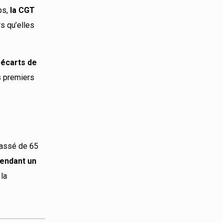
ps,
la CGT
s qu’elles
 écarts de
s premiers
assé de 65
pendant un
 la