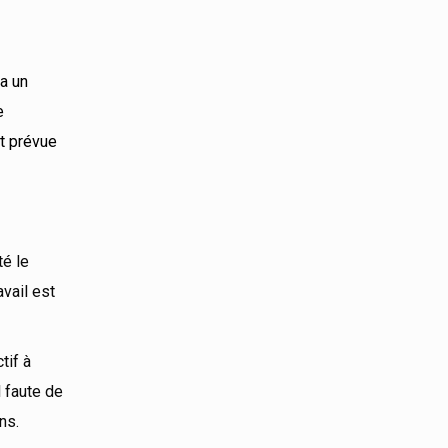
ra un
e
st prévue
té le
avail est
tif à
l faute de
ns.