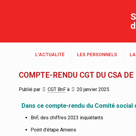
S
d
L’ACTUALITÉ
LES PERSONNELS
LA
COMPTE-RENDU CGT DU CSA DE L
Publié par
CGT BnF
à
20 janvier 2025
Dans ce compte-rendu du Comité social d
BnF, des chiffres 2023 inquiétants
Point d’étape Amiens