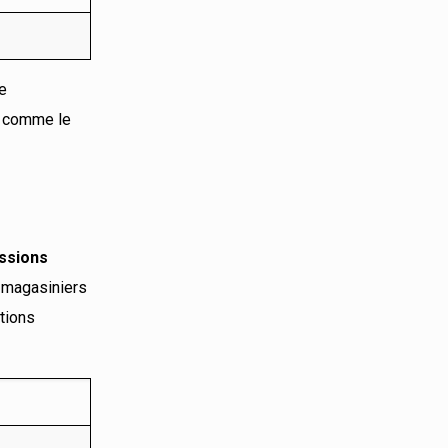
%
de
é comme le
issions
e magasiniers
ctions