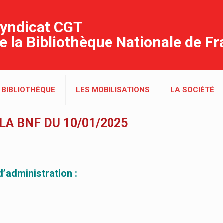
yndicat CGT
e la Bibliothèque Nationale de F
 BIBLIOTHÈQUE
LES MOBILISATIONS
LA SOCIÉTÉ
A BNF DU 10/01/2025
’administration :