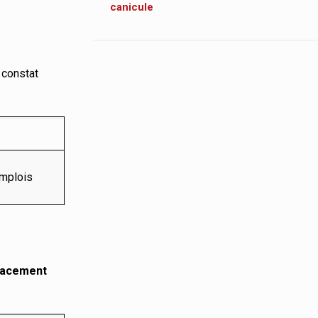
canicule
 constat
mplois
lacement