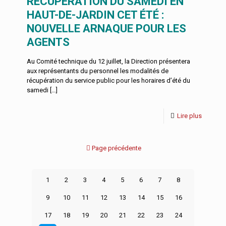
RÉCUPÉRATION DU SAMEDI EN
HAUT-DE-JARDIN CET ÉTÉ :
NOUVELLE ARNAQUE POUR LES
AGENTS
Au Comité technique du 12 juillet, la Direction présentera
aux représentants du personnel les modalités de
récupération du service public pour les horaires d’été du
samedi
[…]
Lire plus
Page précédente
1
2
3
4
5
6
7
8
9
10
11
12
13
14
15
16
17
18
19
20
21
22
23
24