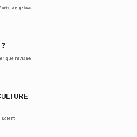
aris, en grève
 ?
mérique révisée
CULTURE
 soient