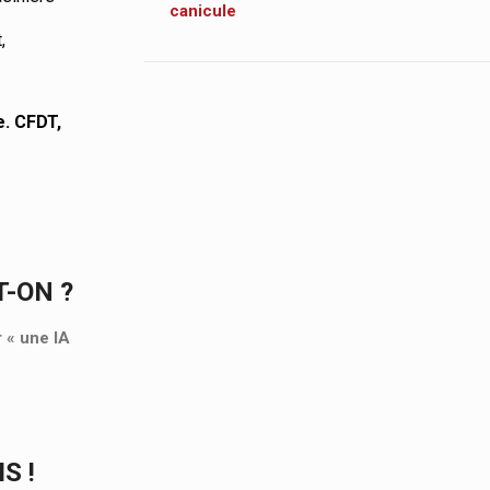
canicule
,
e. CFDT,
T-ON ?
r « une IA
S !