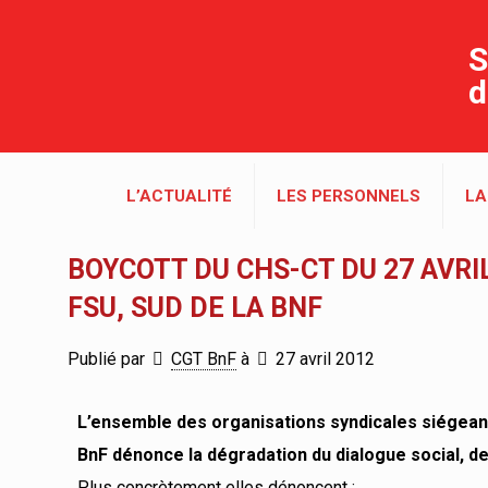
S
d
L’ACTUALITÉ
LES PERSONNELS
LA
BOYCOTT DU CHS-CT DU 27 AVRIL
FSU, SUD DE LA BNF
Publié par
CGT BnF
à
27 avril 2012
L’ensemble des organisations syndicales siégeant 
BnF dénonce la dégradation du dialogue social, des
Plus concrètement elles dénoncent :