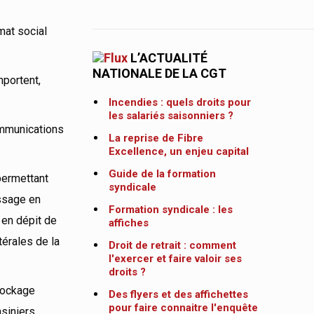
mat social
L’ACTUALITÉ
NATIONALE DE LA CGT
mportent,
Incendies : quels droits pour
les salariés saisonniers ?
ommunications
La reprise de Fibre
Excellence, un enjeu capital
Guide de la formation
permettant
syndicale
assage en
Formation syndicale : les
e en dépit de
affiches
térales de la
Droit de retrait : comment
l'exercer et faire valoir ses
droits ?
stockage
Des flyers et des affichettes
pour faire connaitre l'enquête
asiniers