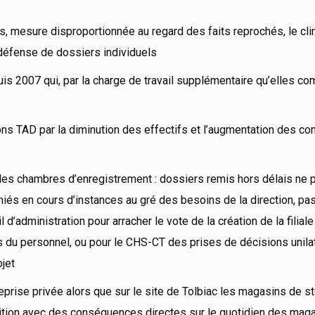
es, mesure disproportionnée au regard des faits reprochés, le cli
 défense de dossiers individuels
 2007 qui, par la charge de travail supplémentaire qu’elles co
ions TAD par la diminution des effectifs et l’augmentation des c
les chambres d’enregistrement : dossiers remis hors délais ne 
niés en cours d’instances au gré des besoins de la direction, p
l d’administration pour arracher le vote de la création de la filial
s du personnel, ou pour le CHS-CT des prises de décisions unila
ojet
reprise privée alors que sur le site de Tolbiac les magasins de 
artition avec des conséquences directes sur le quotidien des mag