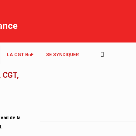
rance
LA CGT BnF
SE SYNDIQUER
 CGT,
ail de la
t.