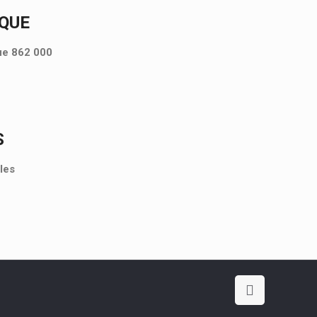
IQUE
que 862 000
S
les