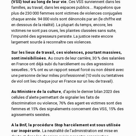
(VSS) tout au long de leur vie.
Ces VSS surviennent dans les
familles, au travail, dans les espaces publics…. Rappelons que
plus de 230 000 femmes sont victimes de violences conjugales
chaque année. 94 000 viols sont dénoncés par an (le chiffre est
en dessous de la réalité). La plupart du temps, encore, les
victimes ne sont pas crues, les plaintes classées sans suite,
l’impunité des agresseurs persiste. La justice reste encore
largement sourde à reconnaître ces violences.
Sur les lieux de travail, ces violences, pourtant massives,
sont invisibilisées.
Au cours de leur carrière, 30 % des salariées
en France ont déjà subi du harcèlement ou des agressions
sexuelles ; 9 % ont eu un rapport sexuel forcé ou non désiré avec
une personne de leur milieu professionnel (10 viols ou tentatives
de viol ont lieu chaque jour en France sur un lieu de travail).
Au Ministère de la culture
, d’après le dernier bilan 2023 des
cellules d’alerte permettant de signaler les faits de
discrimination ou violence, 76% des agent·es victimes sont des
femmes et 15% des signalements concernent des VSS, 15% des
agissements sexistes.
A la BnF, la procédure Stop harcèlement est sous utilisée
car inopérante.
La neutralité de l’administration est mise en