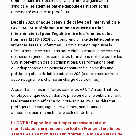
doute et dans les dossiers suivis par notre organisation
syndicale, les agent·es ont été débouté·es et sont sortis
désemparé·es de cette procédure.
Depuis 2023, chaque préavis de grève de l’intersyndicale
CGT-FSU-SUD réclame la mise en œuvre du Plan
interministériel pour l’égalité entre les femmes et les
hommes (2023-2027)
qui comprend un axe de lutte contre les
violences faites aux femmes. L’administration repousse la
déclinaison de ce plan dans notre établissement et se contente
de mesures générales comme les formations de lutte contre les
VSS et prévention des discriminations. Ces formations bien
qu’indispensables ne peuvent constituer à elles seules une
politique globale de lutte contre les VSS (par exemple un volet
accompagnement et prise en charge des victimes).
A quand des mesures fortes contre les VSS ? Aujourd’hui, les
employeurs, que ce soit dans le privé ou dans le public, ne font
réellement rien d’efficace pour prévenir les VSS, les détecter,
protéger et accompagner les victimes, sanctionner les
agresseurs puis reconstruire le collectif de travail.
La CGT BnF appelle à participer massivement aux
manifestations organisées partout en France et invite les
salarié·es à se mobiliser afin d’obtenir la mise en place de