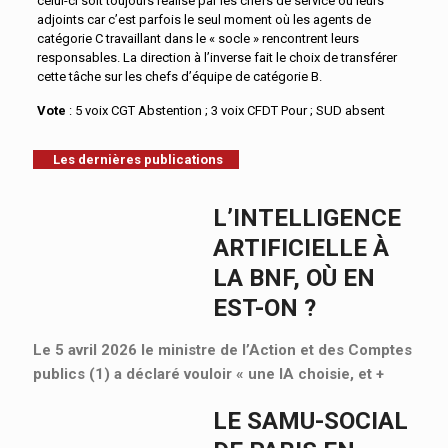
celui-ci soit toujours réalisé par les chefs de service ou leurs
adjoints car c’est parfois le seul moment où les agents de
catégorie C travaillant dans le « socle » rencontrent leurs
responsables. La direction à l’inverse fait le choix de transférer
cette tâche sur les chefs d’équipe de catégorie B.
Vote
: 5 voix CGT Abstention ; 3 voix CFDT Pour ; SUD absent
Les dernières publications
L’INTELLIGENCE
ARTIFICIELLE À
LA BNF, OÙ EN
EST-ON ?
Le 5 avril 2026 le ministre de l’Action et des Comptes
publics (1) a déclaré vouloir « une IA choisie, et
+
LE SAMU-SOCIAL