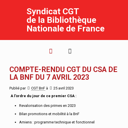
Syndicat CGT
de la Bibliothèque
Nationale de France
COMPTE-RENDU CGT DU CSA DE
LA BNF DU 7 AVRIL 2023
Publié par
CGT BnF
à
25 avril 2023
A l’ordre du jour de ce premier CSA :
Revalorisation des primes en 2023
Bilan promotions et mobilité à la BnF
Amiens : programme technique et fonctionnel