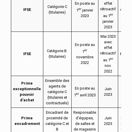
En poste au
effet
Catégorie C
rétroactif
er
IFSE
400 eu
1
janvier
(titulaires)
er
2023
au 1
janvier
2023
Mai 2023
avec
En poste au
effet
er
Catégorie B
1
rétroactif
IFSE
800 eu
(titulaires)
novembre
er
au 1
2022
nov.
2022
Ensemble des
Prime
agents de
En poste au
exceptionnelle
Juin
catégorie C
200 
er
pouvoir
2023
1
avril 2023
(titulaires et
d’achat
contractuels)
Encadrant de
Responsable
3 nive
Prime
proximité de
d’équipes,
Juin
Niv. 1
encadrement
catégorie C et
de salles et
2023
Niv. 2
B
de magasins
Niv. 3