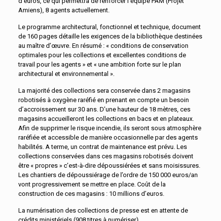
d’euros, ce qui permettra de renforcer l’équipe PAM (Projet
Amiens), 8 agents actuellement.
Le programme architectural, fonctionnel et technique, document
de 160 pages détaille les exigences de la bibliothèque destinées
au maître d’œuvre. En résumé : « conditions de conservation
optimales pour les collections et excellentes conditions de
travail pour les agents » et « une ambition forte sur le plan
architectural et environnemental ».
La majorité des collections sera conservée dans 2 magasins
robotisés à oxygène raréfié en prenant en compte un besoin
d’accroissement sur 30 ans. D’une hauteur de 18 mètres, ces
magasins accueilleront les collections en bacs et en plateaux.
Afin de supprimer le risque incendie, ils seront sous atmosphère
raréfiée et accessible de manière occasionnelle par des agents
habilités. A terme, un contrat de maintenance est prévu. Les
collections conservées dans ces magasins robotisés doivent
être « propres » c’est-à-dire dépoussiérées et sans moisissures.
Les chantiers de dépoussiérage de l’ordre de 150 000 euros/an
vont progressivement se mettre en place. Coût de la
construction de ces magasins : 10 millions d’euros.
La numérisation des collections de presse est en attente de
crédits ministériels (908 titres à numériser).