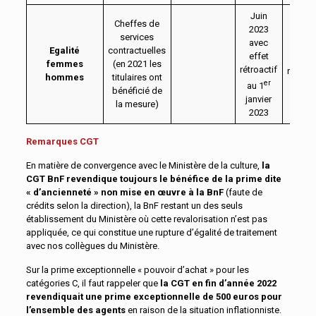
Juin
Cheffes de
2023
services
avec
Egalité
contractuelles
effet
+4%
femmes
(en 2021 les
rétroactif
rémuné
hommes
titulaires ont
er
au 1
bénéficié de
janvier
la mesure)
2023
Remarques CGT
En matière de convergence avec le Ministère de la culture,
la
CGT BnF revendique toujours le bénéfice de la prime dite
« d’ancienneté » non mise en œuvre à la BnF
(faute de
crédits selon la direction), la BnF restant un des seuls
établissement du Ministère où cette revalorisation n’est pas
appliquée, ce qui constitue une rupture d’égalité de traitement
avec nos collègues du Ministère.
Sur la prime exceptionnelle « pouvoir d’achat » pour les
catégories C, il faut rappeler que
la CGT en fin d’année 2022
revendiquait une prime exceptionnelle de 500 euros pour
l’ensemble des agents
en raison de la situation inflationniste.