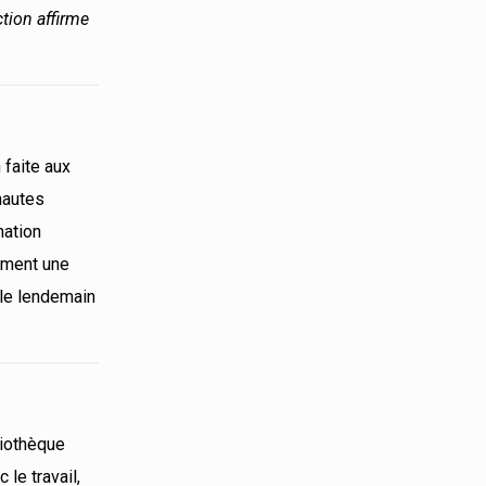
ction affirme
faite aux
nautes
mation
mment une
 le lendemain
liothèque
 le travail,