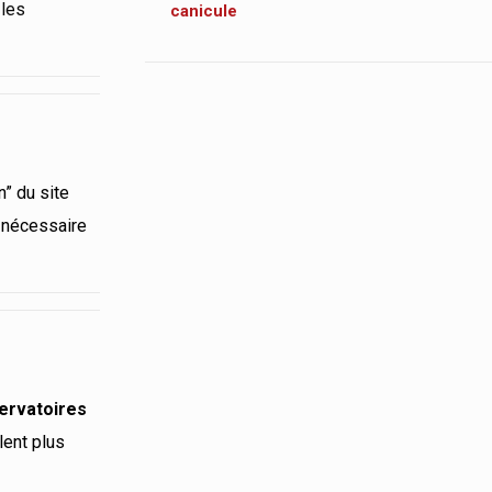
 les
canicule
n” du site
e nécessaire
servatoires
lent plus