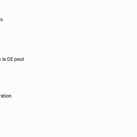
s.
s la DE peut
ation.