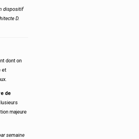
n dispositif
hitecte D.
ent dont on
 et
aux.
re de
plusieurs
ation majeure
 par semaine