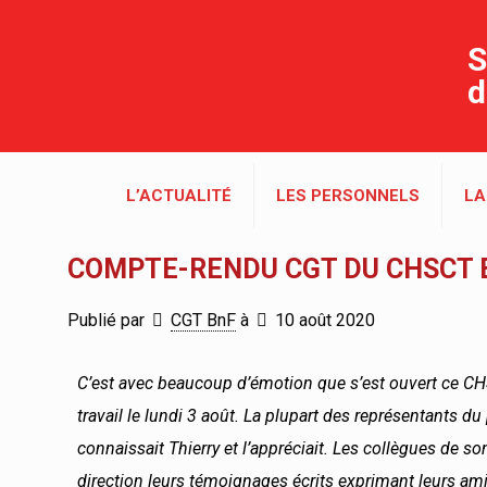
S
d
L’ACTUALITÉ
LES PERSONNELS
LA
COMPTE-RENDU CGT DU CHSCT E
Publié par
CGT BnF
à
10 août 2020
C’est avec beaucoup d’émotion que s’est ouvert ce CH
travail le lundi 3 août.
La plupart des représentants du
connaissait Thierry et l’appréciait.
Les collègues de so
direction leurs témoignages écrits exprimant leurs amit