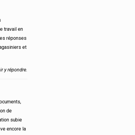
s
e travail en
 Les réponses
agasiniers et
ir y répondre.
documents,
ion de
ation subie
ave encore la