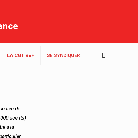
rance
LA CGT BnF
SE SYNDIQUER
on lieu de
2000 agents),
re à la
articulier