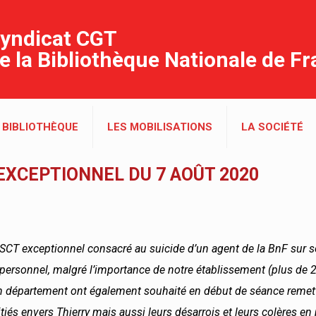
yndicat CGT
e la Bibliothèque Nationale de F
 BIBLIOTHÈQUE
LES MOBILISATIONS
LA SOCIÉTÉ
XCEPTIONNEL DU 7 AOÛT 2020
SCT exceptionnel consacré au suicide d’un agent de la BnF sur s
 personnel, malgré l’importance de notre établissement (plus de 
n département ont également souhaité en début de séance remett
iés envers Thierry mais aussi leurs désarrois et leurs colères en p