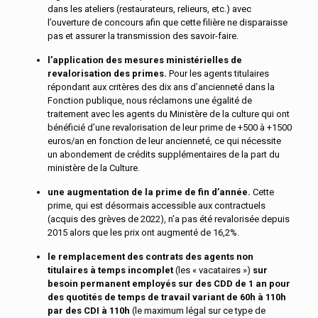
dans les ateliers (restaurateurs, relieurs, etc.) avec
l’ouverture de concours afin que cette filière ne disparaisse
pas et assurer la transmission des savoir-faire.
l’application
des
mesures
ministérielles
de
revalorisation
des
primes.
Pour les agents titulaires
répondant aux critères des dix ans d’ancienneté dans la
Fonction publique, nous réclamons une égalité de
traitement avec les agents du Ministère de la culture qui ont
bénéficié d’une revalorisation de leur prime de +500 à +1500
euros/an en fonction de leur ancienneté, ce qui nécessite
un abondement de crédits supplémentaires de la part du
ministère de la Culture.
une
augmentation
de
la
prime
de
fin
d’année.
Cette
prime, qui est désormais accessible aux contractuels
(acquis des grèves de 2022), n’a pas été revalorisée depuis
2015 alors que les prix ont augmenté de 16,2%.
le
remplacement
des
contrats
des
agents
non
titulaires
à
temps
incomplet
(les « vacataires »)
sur
besoin
permanent
employés
sur
des
CDD
de
1
an
pour
des
quotités
de
temps
de
travail
variant
de
60h
à
110h
par
des
CDI
à
110h
(le maximum légal sur ce type de