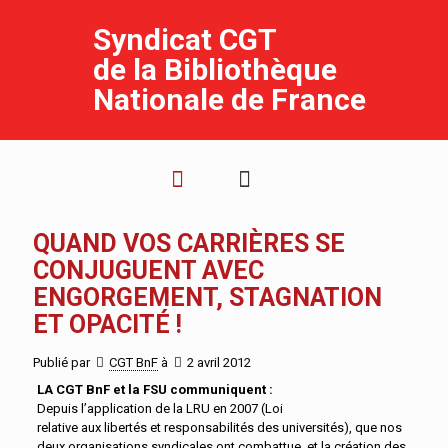
Syndicat CGT
de la Bibliothèque
Nationale de France
QUAND VOS CARRIÈRES SE
CONJUGUENT AVEC
ENGORGEMENT, STAGNATION
ET OPACITÉ !
Publié par
CGT BnF
à
2 avril 2012
LA CGT BnF et la FSU communiquent :
Depuis l’application de la LRU en 2007 (Loi
relative aux libertés et responsabilités des universités), que nos
deux organisations syndicales ont combattue, et la création des