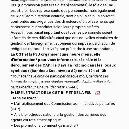
CPE (Commission paritaires d’établissements), le rôle des CAP
est affaibli. Les représentants des personnels, mais également
ceux de l’administration centrale, sont de plus en plus souvent
confrontés aux exigences des directeurs d’établissements qui
choisissent leur candidat selon leurs propres critères.
Aussi, il nous paraît important que tous les personnels soient
informés de ces difficultés ainsi que des nouvelles circulaires de
gestion de l’Enseignement supérieur qui imposent à chacun de
rédiger un rapport d’activité pour prétendre à une promotion…
La CGT et la FSU organisent une heure mensuelle
d’information*
pour vous informer sur le rôle et le
déroulement des CAP
:
le 3 avril à Tolbiac dans les locaux
syndicaux (bandeau Sud, niveau A2)
entre 12h et 13h
*
tout agent a le droit de participer chaque mois, pendant ses
heures de service, à une réunion mensuelle d’information qui ne
peut excéder une heure (décret n° 82-447)
►
LIRE LE TRACT DE LA CGT BnF ET DE LA FSU :
ICI
Dans ce tract :
– L’affaiblissement des Commission administratives paritaires
(CAP)
– A la bibliothèque nationale, la gestion des carrières des
agents est totalement opaque…
– Les promotions,comment ça marche ?