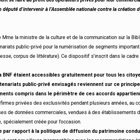
n député d’intervenir à l’Assemblée nationale contre la création de 
e Mme la ministre de la culture et de la communication sur la Bib
enariats public-privé pour la numérisation de segments importan
se, corpus de littérature). Ce dispositif s’inscrit dans le cadre
a BNF étaient accessibles gratuitement pour tous les citoye
rtenariats public-privé envisagés reviennent sur ce princip
uments compris dans le périmètre de ces accords appartien
irmes privées des exclusivités pendant plusieurs années, au c
ses de données commerciales, vendues à des établissements d
le, spécialement créée pour l’occasion.
par rapport à la politique de diffusion du patrimoine condu