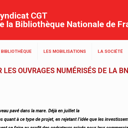
yndicat CGT
e la Bibliothèque Nationale de F
 BIBLIOTHÈQUE
LES MOBILISATIONS
LA SOCIÉTÉ
 LES OUVRAGES NUMÉRISÉS DE LA BN
veau pavé dans la mare. Déjà en juillet la
s quant à ce type de projet, en rejetant l’idée que les investisse
ent se faire
au profit des opérateurs privés pour leur commercia