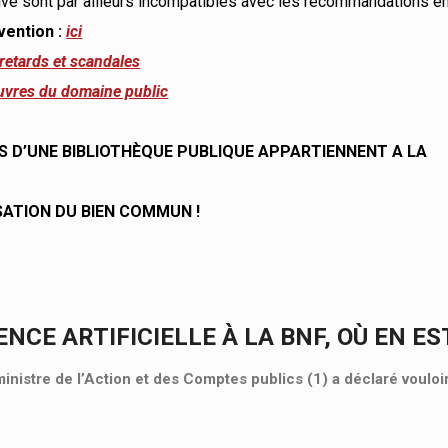
ivé sont par ailleurs incompatibles avec les recommandations é
rvention :
ici
retards et scandales
euvres du domaine public
S D’UNE BIBLIOTHÈQUE PUBLIQUE APPARTIENNENT A LA
SATION DU BIEN COMMUN !
ENCE ARTIFICIELLE À LA BNF, OÙ EN ES
ministre de l’Action et des Comptes publics (1) a déclaré vouloi