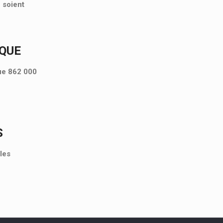
 soient
IQUE
que 862 000
S
les