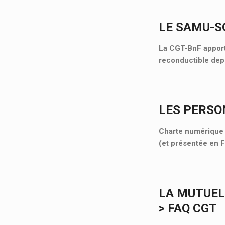
LE SAMU-SO
La CGT-BnF apporte
reconductible depu
LES PERSO
Charte numérique d
(et présentée en 
LA MUTUEL
> FAQ CGT