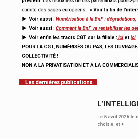
présent.
Les modalités de ces partenariats public-pr
comité des sages européens…
» Voir la fin de l’inte
► Voir aussi :
Numérisation à la BnF : dégradations, 
►
Voir aussi
:
Comment la BnF va rentabiliser les o
►
Voir enfin les tracts CGT sur la filiale
:
ici
et
ici
POUR LA CGT, NUMÉRISÉS OU PAS, LES OUVRAGE
COLLECTIVIT
É
!
NON A LA PRIVATISATION ET A LA COMMERCIALI
Les dernières publications
L’INTELLIG
Le 5 avril 2026 le 
choisie, et
+