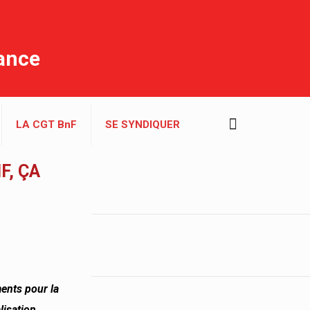
rance
LA CGT BnF
SE SYNDIQUER
F, ÇA
ments pour la
lisation