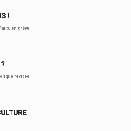
S !
aris, en grève
 ?
mérique révisée
CULTURE