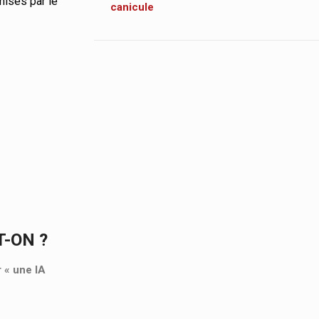
mises par le
canicule
T-ON ?
r « une IA