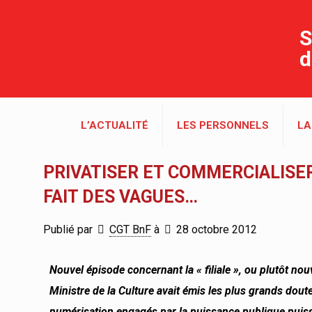
S
d
L’ACTUALITÉ
LES PERSONNELS
LA
PRIVATISER ET COMMERCIALISER
FAIT DES VAGUES…
Publié par
CGT BnF
à
28 octobre 2012
Nouvel épisode concernant la « filiale », ou plutôt nou
Ministre de la Culture avait émis les plus grands doute
numérisation engagés par la puissance publique puiss