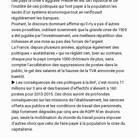
ces pays la crise s’aggrave. Preuve en est de l’injustice et de
l’inutilité de ces politiques qui font payer à la population les
excès d’un système économique tout en renflouant
régulièrement les banques…
Pourtant, le discours dominant affirme qu’il n’y a pas d’autres
voies possibles, oubliant sciemment que la grande crise de 1929
a été jugulée par l’investissement, une meilleure répartition des
richesses et une mise au pas des forces de l’argent.
La France, depuis plusieurs années, applique également des
politiques « austéritaires » qui ne règlent rien, bien au contraire,
chaque jour le pays compte 1000 chômeurs de plus, sans
compter l’accélération des suppressions de postes dans le
public, le gel des salaires et la hausse de la TVA annoncée pour
bientôt.
► Les conséquences de ces politiques à la BnF, c’est moins 11
millions sur 3 ans et des baisses d’effectifs s’élevant à 160
postes pour 2013-2015. Ces choix auront de profondes
conséquences sur les missions de l’établissement, les services
offerts aux publics et les conditions de travail des personnels,
déjà fortement dégradés par cinq ans de RGPP. N’en doutons
pas, seule la mobilisation du monde du travail pourra imposer
d’autres choix que celui de faire payer à la population la crise du
capitalisme.