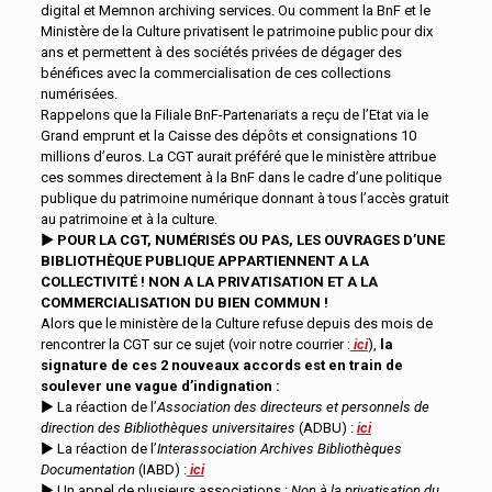
digital et Memnon archiving services. Ou comment la BnF et le
Ministère de la Culture privatisent le patrimoine public pour dix
ans et permettent à des sociétés privées de dégager des
bénéfices avec la commercialisation de ces collections
numérisées.
Rappelons que la Filiale BnF-Partenariats a reçu de l’Etat via le
Grand emprunt et la Caisse des dépôts et consignations 10
millions d’euros. La CGT aurait préféré que le ministère attribue
ces sommes directement à la BnF dans le cadre d’une politique
publique du patrimoine numérique donnant à tous l’accès gratuit
au patrimoine et à la culture.
►
POUR LA CGT, NUMÉRISÉS OU PAS, LES OUVRAGES D’UNE
BIBLIOTHÈQUE PUBLIQUE APPARTIENNENT A LA
COLLECTIVIT
É
!
NON A LA PRIVATISATION ET A LA
COMMERCIALISATION DU BIEN COMMUN !
Alors que le ministère de la Culture refuse depuis des mois de
rencontrer la CGT sur ce sujet (voir notre courrier :
ici
),
la
signature de ces 2 nouveaux accords est en train de
soulever une vague d’indignation :
► La réaction de l’
Association des directeurs et personnels de
direction des Bibliothèques universitaires
(ADBU) :
ici
► La réaction de l’
Interassociation Archives Bibliothèques
Documentation
(IABD) :
ici
► Un appel de plusieurs associations :
Non à la privatisation du