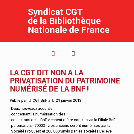
Syndicat CGT
de la Bibliothèque
Nationale de France
LA CGT DIT NON A LA
PRIVATISATION DU PATRIMOINE
NUMÉRISÉ DE LA BNF !
Publié par
CGT BnF
à
21 janvier 2013
Deux nouveaux accords
concernant la numérisation des
collections de la BnF viennent d’être conclus via la Filiale BnF-
partenariats : 70000 livres anciens seront numérisés par la
Société ProQuest et 200.000 vinyls par les sociétés Believe