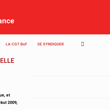
rance
LA CGT BnF
SE SYNDIQUER
’ELLE
ue, et
ébut 2009,