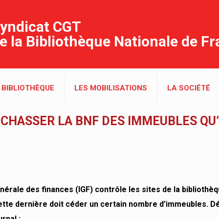
yndicat CGT
e la Bibliothèque Nationale de F
 BIBLIOTHÈQUE
LES MOBILISATIONS
LA SOCIÉTÉ
E CHASSER LA BNF DES IMMEUBLES QU
énérale des finances (IGF) contrôle les sites de la bibliothèq
cette dernière doit céder un certain nombre d’immeubles. D
rnal :