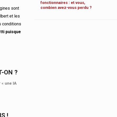
fonctionnaires : et vous,
combien avez-vous perdu ?
igines sont
lbert et les
s conditions
tti puisque
T-ON ?
r « une IA
S !