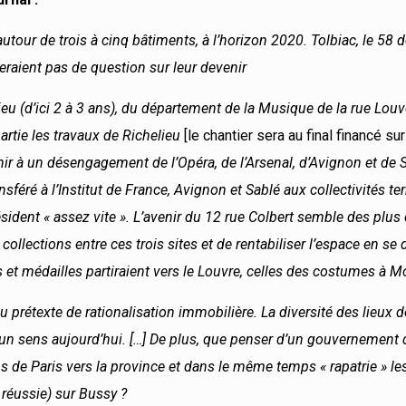
utour de trois à cinq bâtiments, à l’horizon 2020. Tolbiac, le 58 d
seraient pas de question sur leur devenir
lieu (d’ici 2 à 3 ans), du département de la Musique de la rue Louv
partie les travaux de Richelieu
[le chantier sera au final financé su
r à un désengagement de l’Opéra, de l’Arsenal, d’Avignon et de 
ansféré à l’Institut de France, Avignon et Sablé aux collectivités ter
résident « assez vite ». L’avenir du 12 rue Colbert semble des pl
ollections entre ces trois sites et de rentabiliser l’espace en se
t médailles partiraient vers le Louvre, celles des costumes à Mo
prétexte de rationalisation immobilière. La diversité des lieux d
de un sens aujourd’hui. […] De plus, que penser d’un gouvernement
 de Paris vers la province et dans le même temps « rapatrie » le
 réussie) sur Bussy ?