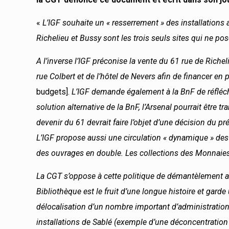
«
L’IGF souhaite un « resserrement » des installations a
Richelieu et Bussy sont les trois seuls sites qui ne po
A l’inverse l’IGF préconise la vente du 61 rue de Riche
rue Colbert et de l’hôtel de Nevers afin de financer en 
budgets].
L’IGF demande également à la BnF de réfléchi
solution alternative de la BnF, l’Arsenal pourrait être tr
devenir du 61 devrait faire l’objet d’une décision du p
L’IGF propose aussi une circulation « dynamique » des c
des ouvrages en double. Les collections des Monnaies e
La CGT s’oppose à cette politique de démantèlement au 
Bibliothèque est le fruit d’une longue histoire et gar
délocalisation d’un nombre important d’administrations
installations de Sablé (exemple d’une déconcentration