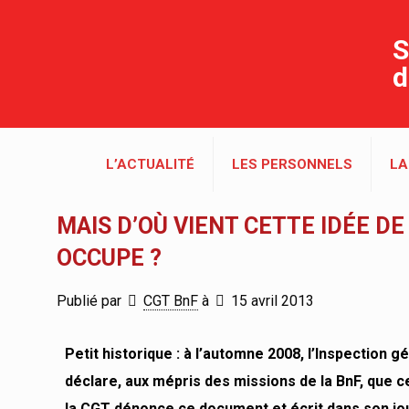
S
d
L’ACTUALITÉ
LES PERSONNELS
LA
MAIS D’OÙ VIENT CETTE IDÉE D
OCCUPE ?
Publié par
CGT BnF
à
15 avril 2013
Petit historique : à l’automne 2008, l’Inspection g
déclare, aux mépris des missions de la BnF, que 
la CGT dénonce ce document et écrit dans son jou