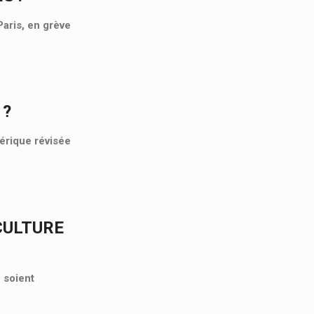
aris, en grève
 ?
mérique révisée
CULTURE
 soient