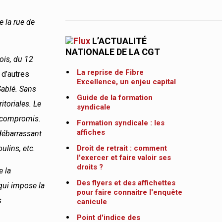
e la rue de
L’ACTUALITÉ
NATIONALE DE LA CGT
ois, du 12
La reprise de Fibre
r d’autres
Excellence, un enjeu capital
Sablé. Sans
Guide de la formation
ritoriales. Le
syndicale
us compromis.
Formation syndicale : les
affiches
 débarrassant
ulins, etc.
Droit de retrait : comment
l'exercer et faire valoir ses
droits ?
e la
Des flyers et des affichettes
 qui impose la
pour faire connaitre l'enquête
s
canicule
Point d'indice des