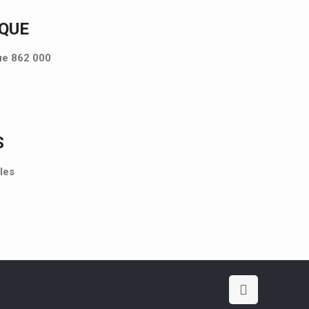
IQUE
que 862 000
S
les