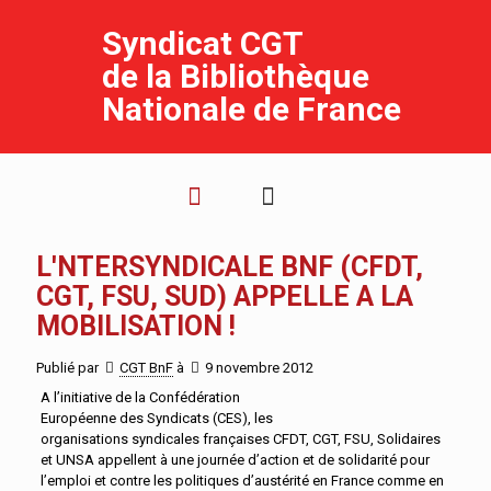
Syndicat CGT
de la Bibliothèque
Nationale de France
L'NTERSYNDICALE BNF (CFDT,
CGT, FSU, SUD) APPELLE A LA
MOBILISATION !
Publié par
CGT BnF
à
9 novembre 2012
A l’initiative de la Confédération
Européenne des Syndicats (CES), les
organisations syndicales françaises CFDT, CGT, FSU, Solidaires
et UNSA appellent à une journée d’action et de solidarité pour
l’emploi et contre les politiques d’austérité en France comme en