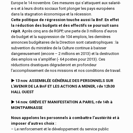
Europe le 14 novembre. Ces mesures qui s’attaquent aux salarié-
e-s et à leurs droits sociaux font plonger les pays européens
dans la stagnation économique et la récession.
Cette
politique de régression
touche aussi la BnF
. En effet
la réduction des budgets et des effectifs se poursuit sans
répit.
Après cinq ans de RGPP, une perte de 3 millions d’euros
de budget et la suppression de 104 emplois, les dernières
annonces budgétaires de la Direction sont catastrophiques : la
subvention du ministère de la Culture continue à baisser
dangereusement (encore – 2 millions en 2013) et la destruction
des emplois va s’amplifier (- 64 postes pour 2013). Ces
réductions drastiques dégraderont en profondeur
l’accomplissement de nos missions et nos
conditions de travail.
►
13 nov.
ASSEMBL
É
E GÉNÉRALE DES PERSONNELS SUR
L’AVENIR DE LA BnF ET LES ACTIONS A MENER
, rdv
12h30
HALL OUEST
►
14 nov.
GRÈVE ET MANIFESTATION A PARIS,
rdv 14h à
MONTPARNASSE
Nous appelons les personnels à combattre l’austérité et à
imposer d’autres choix :
– Le renforcement et le développement du service public