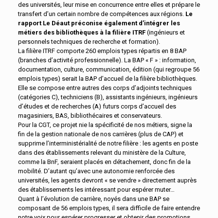
des universités, leur mise en concurrence entre elles et prépare le
transfert d’un certain nombre de compétences aux régions.
Le
rapport Le Déaut préconise également d’intégrer les
métiers des bibliothèques à la filière ITRF
(ingénieurs et
personnels techniques de recherche et formation).
La filière ITRF comporte 260 emplois types répartis en 8 BAP
(branches d’activité professionnelle). La BAP « F » : information,
documentation, culture, communication, édition (qui regroupe 56
emplois types) serait la BAP d’accueil de la filière bibliothèques.
Elle se compose entre autres des corps d’adjoints techniques
(catégories C), techniciens (B), assistants ingénieurs, ingénieurs
d’études et de recherches (A) futurs corps d’accueil des
magasiniers, BAS, bibliothécaires et conservateurs.
Pour la CGT, ce projet nie la spécificité de nos métiers, signe la
fin de la gestion nationale de nos carrières (plus de CAP) et
supprime l’interministérialité de notre filière : les agents en poste
dans des établissements relevant du ministère de la Culture,
comme la BnF, seraient placés en détachement, donc fin de la
mobilité. D’autant qu’avec une autonomie renforcée des
universités, les agents devront « se vendre » directement auprès
des établissements les intéressant pour espérer muter…
Quant à l’évolution de carrière, noyés dans une BAP se
composant de 56 emplois types, il sera difficile de faire entendre
notre voix pour espérer progresser et obtenir des promotions