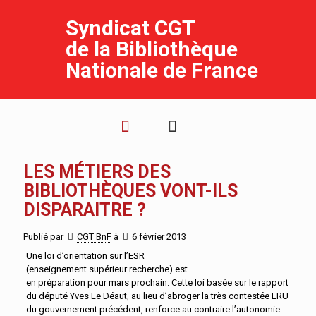
Syndicat CGT
de la Bibliothèque
Nationale de France
LES MÉTIERS DES
BIBLIOTHÈQUES VONT-ILS
DISPARAITRE ?
Publié par
CGT BnF
à
6 février 2013
Une loi d’orientation sur l’ESR
(enseignement supérieur recherche) est
en préparation pour mars prochain. Cette loi basée sur le rapport
du député Yves Le Déaut, au lieu d’abroger la très contestée LRU
du gouvernement précédent, renforce au contraire l’autonomie