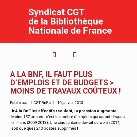
Syndicat CGT
de la Bibliothèque
Nationale de France
A LA BNF, IL FAUT PLUS
D’EMPLOIS ET DE BUDGETS >
MOINS DE TRAVAUX COÛTEUX !
Publié par
CGT BnF
à
10 janvier 2013
►A la BnF les effectifs reculent, la pression augmente :
Moins 157 postes : c’est le nombre d’emplois qui auront disparu
en 4 ans (2009-2013). Une cinquantaine devrait suivre en 2014,
soit quelques 210 postes supprimés !