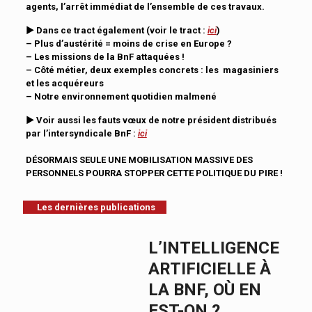
agents, l’arrêt immédiat de l’ensemble de ces travaux.
►
Dans ce tract également (voir le tract :
ici
)
– Plus d’austérité = moins de crise en Europe ?
– Les missions de la BnF attaquées !
– Côté métier, deux exemples concrets : les magasiniers
et les acquéreurs
– Notre environnement quotidien malmené
► Voir aussi les fauts vœux de notre président distribués
par l’intersyndicale BnF :
ici
DÉSORMAIS SEULE UNE MOBILISATION MASSIVE DES
PERSONNELS POURRA STOPPER CETTE POLITIQUE DU PIRE !
Les dernières publications
L’INTELLIGENCE
ARTIFICIELLE À
LA BNF, OÙ EN
EST-ON ?