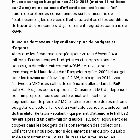
►
Les cadrages budgétaires 2013-2015 (moins 11 millions
sur 3 ans) et les baisses d’effectifs
concédés par la BnF
auront de profondes conséquences sur les missions de
l’établissement, les services offerts aux publics et les conditions
de travail des personnels, déjà fortement dégradés par 5 ans de
RGPP.
► Moins de travaux dispendieux / plus de budgets et
d’agents
Alors que les économies exigées pour 2013 s’élèvent à 4,4
millions d’euros (coupes budgétaires et suppressions de
postes), la direction entreprend 4,9M€ de travaux pour
réaménager le Haut de Jardin ! Rappelons qu’en 2009 le budget
pour les travaux ne s’élevait qu’à 3 M€, mais qu’en 2011 avec
l’arrivée du MK2 (des salles de cinéma installées dans la BnF
côté Hall Est) les coûts explosent ! Quasiment 5M€ de dépenses
pour un projet toujours contesté et inabouti, soit une
augmentation de près de 2 M€, en pleine période de restrictions
budgétaires, cette affaire est un véritable scandale. L’enlèvement
du travelator (le tapis « roulant » qui permet d’atteindre le hall Est)
revient à près d’un demi-million d’euros TTC, soit l’équivalent des
coupes dans les budgets de la conservation des collections.
Édifiant ! Mais nous pourrions également parler du prix du Labo
et de sa maintenance…
Aussi la CGT réclame, avec les