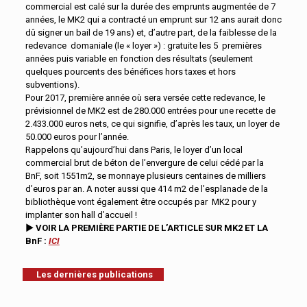
commercial est calé sur la durée des emprunts augmentée de 7
années, le MK2 qui a contracté un emprunt sur 12 ans aurait donc
dû signer un bail de 19 ans) et, d’autre part, de la faiblesse de la
redevance domaniale (le « loyer ») : gratuite les 5 premières
années puis variable en fonction des résultats (seulement
quelques pourcents des bénéfices hors taxes et hors
subventions).
Pour 2017, première année où sera versée cette redevance, le
prévisionnel de MK2 est de 280.000 entrées pour une recette de
2.433.000 euros nets, ce qui signifie, d’après les taux, un loyer de
50.000 euros pour l’année.
Rappelons qu’aujourd’hui dans Paris, le loyer d’un local
commercial brut de béton de l’envergure de celui cédé par la
BnF, soit 1551m2, se monnaye plusieurs centaines de milliers
d’euros par an. A noter aussi que 414 m2 de l’esplanade de la
bibliothèque vont également être occupés par MK2 pour y
implanter son hall d’accueil !
►
VOIR LA PREMIÈRE PARTIE DE L’ARTICLE SUR MK2 ET LA
BnF :
ICI
Les dernières publications