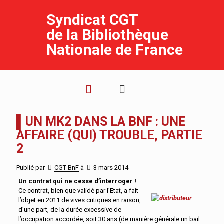
Syndicat CGT
de la Bibliothèque
Nationale de France
▌UN MK2 DANS LA BNF : UNE
AFFAIRE (QUI) TROUBLE, PARTIE
2
Publié par
CGT BnF
à
3 mars 2014
Un contrat qui ne cesse d’interroger !
Ce contrat, bien que validé par l’Etat, a fait
l’objet en 2011 de vives critiques en raison,
d’une part, de la durée excessive de
l’occupation accordée, soit 30 ans (de manière générale un bail