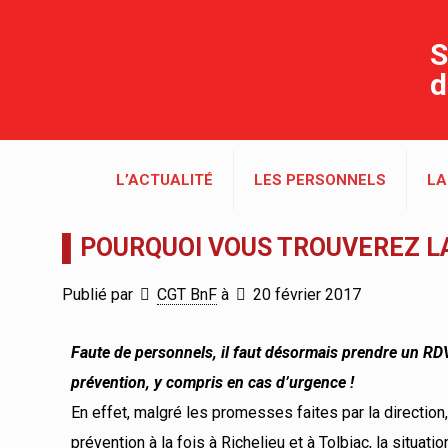
S
d
L’ACTUALITÉ
LES PERSONNELS
LA
▌POURQUOI VOUS TROUVEREZ L
Publié par
CGT BnF
à
20 février 2017
Faute de personnels, il faut désormais prendre un RD
prévention, y compris en cas d’urgence !
En effet, malgré les promesses faites par la direction
prévention à la fois à Richelieu et à Tolbiac, la situ