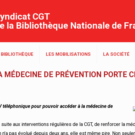
yndicat CGT
e la Bibliothèque Nationale de F
 BIBLIOTHÈQUE
LES MOBILISATIONS
LA SOCIÉTÉ
A MÉDECINE DE PRÉVENTION PORTE C
V téléphonique pour pouvoir accéder à la médecine de
, suite aux interventions régulières de la CGT, de renforcer la m
ation n’a pas évolué depuis deux ans, elle est même pire. Non seul