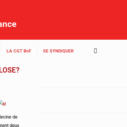
rance
LA CGT BnF
SE SYNDIQUER
LOSE?
édecine de
ement deux