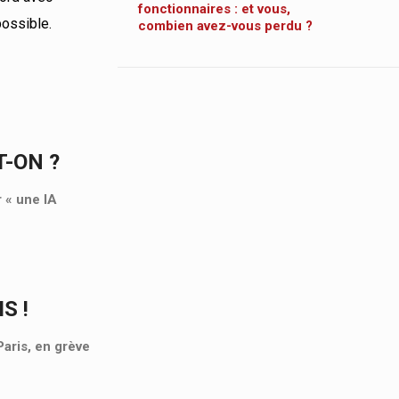
fonctionnaires : et vous,
possible.
combien avez-vous perdu ?
T-ON ?
r « une IA
S !
aris, en grève