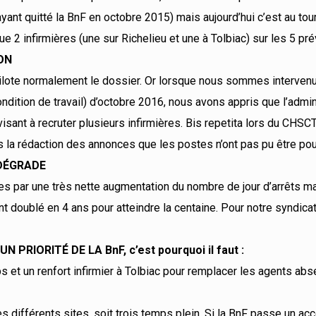
ant quitté la BnF en octobre 2015) mais aujourd’hui c’est au tou
que 2 infirmières (une sur Richelieu et une à Tolbiac) sur les 5 pr
ON
 pilote normalement le dossier. Or lorsque nous sommes intervenu
dition de travail) d’octobre 2016, nous avons appris que l’admin
isant à recruter plusieurs infirmières. Bis repetita lors du CHSC
ans la rédaction des annonces que les postes n’ont pas pu être po
 DÉGRADE
 par une très nette augmentation du nombre de jour d’arrêts ma
 doublé en 4 ans pour atteindre la centaine. Pour notre syndicat, 
PRIORITÉ DE LA BnF, c’est pourquoi il faut :
mps et un renfort infirmier à Tolbiac pour remplacer les agents ab
 différents sites, soit trois temps plein. Si la BnF passe un ac