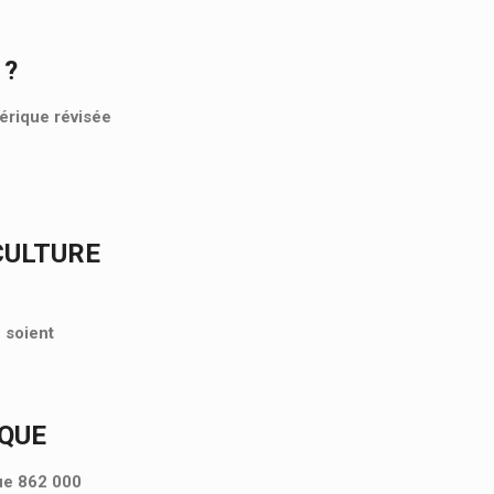
 ?
mérique révisée
CULTURE
 soient
IQUE
que 862 000