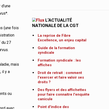
r d’une
évus*.
L’ACTUALITÉ
NATIONALE DE LA CGT
s (une fois
istration
La reprise de Fibre
Excellence, un enjeu capital
T du 27
Guide de la formation
urvus.
syndicale
Formation syndicale : les
ladie, mais
affiches
il y a
Droit de retrait : comment
l'exercer et faire valoir ses
droits ?
Des flyers et des affichettes
sents ou
pour faire connaitre l'enquête
canicule
Point d'indice des
cord avec