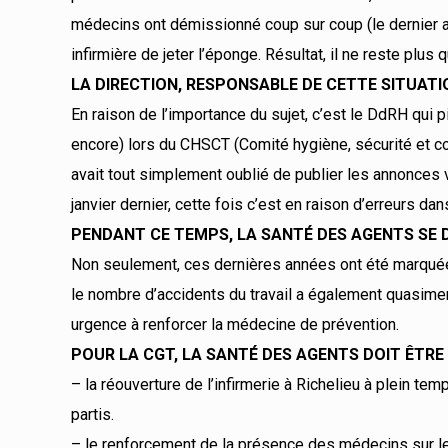
médecins ont démissionné coup sur coup (le dernier ay
infirmière de jeter l’éponge. Résultat, il ne reste plus 
LA DIRECTION, RESPONSABLE DE CETTE SITUATI
En raison de l’importance du sujet, c’est le DdRH qui
encore) lors du CHSCT (Comité hygiène, sécurité et con
avait tout simplement oublié de publier les annonces v
janvier dernier, cette fois c’est en raison d’erreurs d
PENDANT CE TEMPS, LA SANTÉ DES AGENTS SE
Non seulement, ces dernières années ont été marquées
le nombre d’accidents du travail a également quasiment
urgence à renforcer la médecine de prévention.
POUR LA CGT, LA SANTÉ DES AGENTS DOIT ÊTRE UN 
– la réouverture de l’infirmerie à Richelieu à plein te
partis.
– le renforcement de la présence des médecins sur les