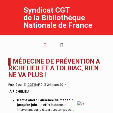
Syndicat CGT
de la Bibliothèque
Nationale de France
▌MÉDECINE DE PRÉVENTION A
RICHELIEU ET A TOLBIAC, RIEN
NE VA PLUS !
Publié par
CGT BnF
à
24 mars 2014
A RICHELIEU :
C’est d’abord l’absence de médecin
jusqu’en juin.
En effet le docteur
intervenant sur le site à tiers temps part