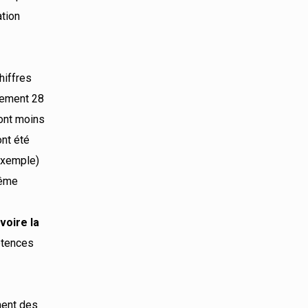
ation
hiffres
lement 28
sont moins
ont été
exemple)
même
voire la
étences
ment des