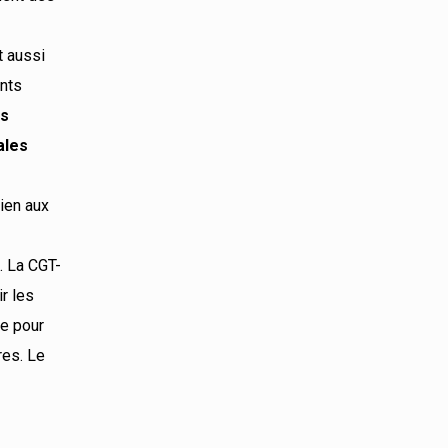
t aussi
nts
es
ales
ien aux
. La CGT-
r les
le pour
res. Le