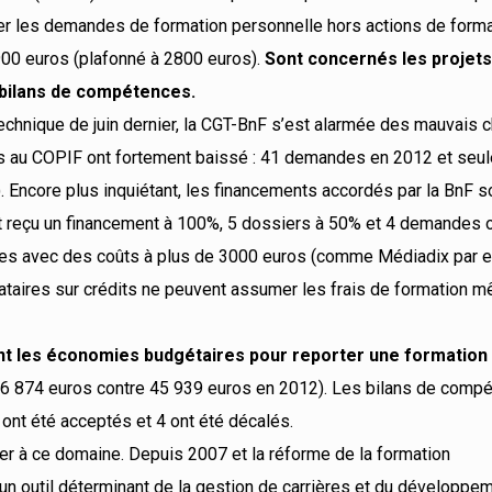
ner les demandes de formation personnelle hors actions de form
900 euros (plafonné à 2800 euros).
Sont concernés les projets
s bilans de compétences.
echnique de juin dernier, la CGT-BnF s’est alarmée des mauvais c
ts au COPIF ont fortement baissé : 41 demandes en 2012 et seu
 Encore plus inquiétant, les financements accordés par la BnF 
nt reçu un financement à 100%, 5 dossiers à 50% et 4 demandes 
euses avec des coûts à plus de 3000 euros (comme Médiadix par 
acataires sur crédits ne peuvent assumer les frais de formation 
nt les économies budgétaires pour reporter une formation 
6 874 euros contre 45 939 euros en 2012). Les bilans de comp
 ont été acceptés et 4 ont été décalés.
uer à ce domaine. Depuis 2007 et la réforme de la formation
 un outil déterminant de la gestion de carrières et du développe