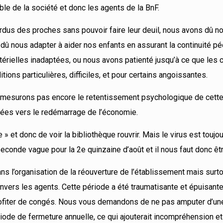
le de la société et donc les agents de la BnF.
erdus des proches sans pouvoir faire leur deuil, nous avons dû n
s dû nous adapter à aider nos enfants en assurant la continuité p
érielles inadaptées, ou nous avons patienté jusqu’à ce que les 
ions particulières, difficiles, et pour certains angoissantes.
mesurons pas encore le retentissement psychologique de cette 
nées vers le redémarrage de l’économie.
 et donc de voir la bibliothèque rouvrir. Mais le virus est toujour
econde vague pour la 2e quinzaine d’août et il nous faut donc êt
 l’organisation de la réouverture de l’établissement mais surto
envers les agents. Cette période a été traumatisante et épuisante
ofiter de congés. Nous vous demandons de ne pas amputer d’un
ode de fermeture annuelle, ce qui ajouterait incompréhension et