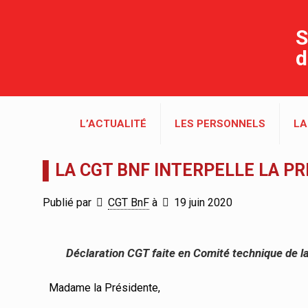
S
d
L’ACTUALITÉ
LES PERSONNELS
LA
▌LA CGT BNF INTERPELLE LA PR
Publié par
CGT BnF
à
19 juin 2020
Déclaration CGT faite en Comité technique de la 
Madame la Présidente,