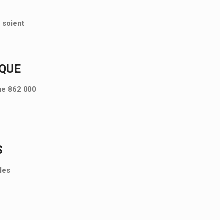
 soient
IQUE
que 862 000
S
les