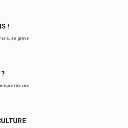
S !
aris, en grève
 ?
mérique révisée
CULTURE