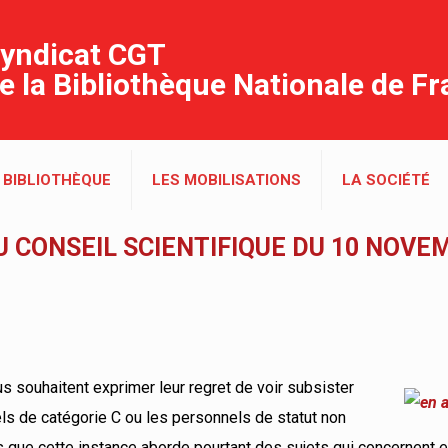
yndicat CGT
e la Bibliothèque Nationale de F
 BIBLIOTHÈQUE
LES MOBILISATIONS
LA SOCIÉTÉ
U CONSEIL SCIENTIFIQUE DU 10 NOVE
 souhaitent exprimer leur regret de voir subsister
ls de catégorie C ou les personnels de statut non
rs que cette instance aborde pourtant des sujets qui concernent e