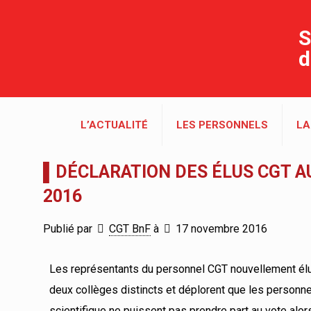
S
d
L’ACTUALITÉ
LES PERSONNELS
LA
▌DÉCLARATION DES ÉLUS CGT A
2016
Publié par
CGT BnF
à
17 novembre 2016
Les représentants du personnel CGT nouvellement élus
deux collèges distincts et déplorent que les personne
scientifique ne puissent pas prendre part au vote alo