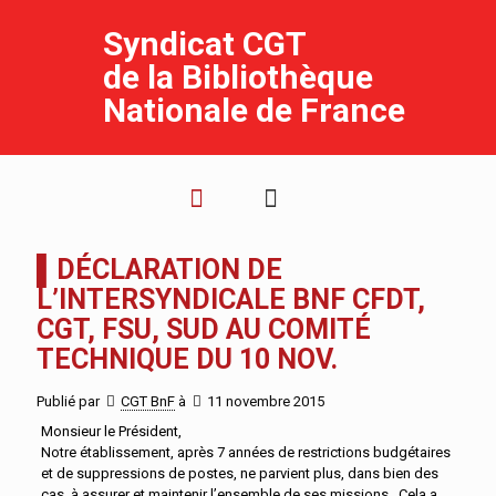
Syndicat CGT
de la Bibliothèque
Nationale de France
▌DÉCLARATION DE
L’INTERSYNDICALE BNF CFDT,
CGT, FSU, SUD AU COMITÉ
TECHNIQUE DU 10 NOV.
Publié par
CGT BnF
à
11 novembre 2015
Monsieur le Président,
Notre établissement, après 7 années de restrictions budgétaires
et de suppressions de postes, ne parvient plus, dans bien des
cas, à assurer et maintenir l’ensemble de ses missions. Cela a