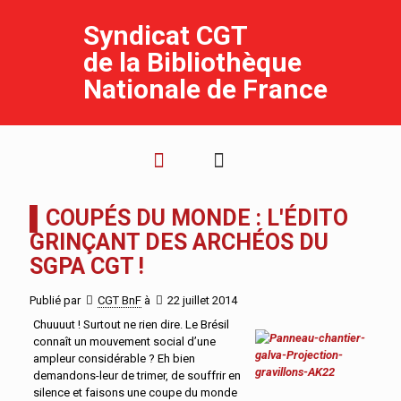
Syndicat CGT
de la Bibliothèque
Nationale de France
▌COUPÉS DU MONDE : L'ÉDITO
GRINÇANT DES ARCHÉOS DU
SGPA CGT !
Publié par
CGT BnF
à
22 juillet 2014
Chuuuut ! Surtout ne rien dire. Le Brésil
connaît un mouvement social d’une
ampleur considérable ? Eh bien
demandons-leur de trimer, de souffrir en
silence et faisons une coupe du monde