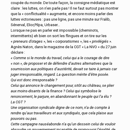
coupée du monde. De toute façon, la consigne médiatique est
claire : les luttes, on n’en parle pas ! Il ne faut surtout pas montrer
que la « conflictualité » augmente, et encore moins parler des
luttes victorieuses : pas une ligne, pas une minute sur Fralib,
Sénerval, Elior,Pilpa, Urbaser…
Lorsque ne pas en parler est impossible (cheminots,
intermittents) eh bien on sort les flingues et on tire sur les
«
preneurs d’otages
», les «
corporatismes
», les «
privilégiés
».
Agnès Naton, dans le magazine de la CGT « La NVO » du 27 juin
déclare :
« Comme si le monde du travail, celui qui a le courage de dire
« non », de proposer et de défendre d’autres alternatives que la
soumission aux politiques d’austérité, devait se taire à jamais car
juger irresponsable, ringard. La question mérite d’être posée.
Qui est donc irresponsable ?
Celui qui annonce le changement pour, sitôt au château, se plier
aux moins-disants de la finance ? Celui qui symbolise le
renoncement, le parjure, en abandonnant le peuple qui l’a élu ?
La CGT ?
Une organisation syndicale digne de ce nom, n’a de compte à
rendre qu’aux travailleurs et aux syndiqués, que cela plaise aux
pouvoirs ou pas.
Cette campagne nauséabonde n’a qu’un dessein celui de vouloir
absoudre un gouvernement incapable de promouvoir l’égalité, de