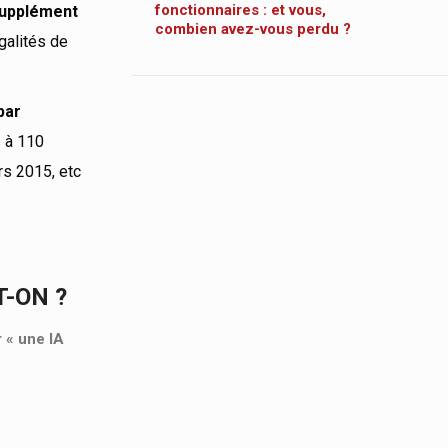
fonctionnaires : et vous,
supplément
combien avez-vous perdu ?
égalités de
par
s à 110
rs 2015, etc
T-ON ?
r « une IA