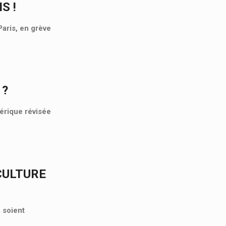
S !
aris, en grève
 ?
mérique révisée
CULTURE
 soient