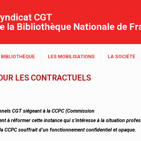
yndicat CGT
e la Bibliothèque Nationale de F
 BIBLIOTHÈQUE
LES MOBILISATIONS
LA SOCIÉTÉ
POUR LES CONTRACTUELS
onnels CGT siégeant à la CCPC (Commission
ent à réformer cette instance qui s’intéresse à la situation profe
la CCPC souffrait d’un fonctionnement confidentiel et opaque.