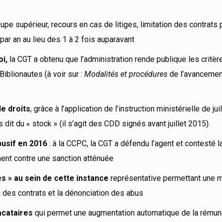
pe supérieur, recours en cas de litiges, limitation des contrats 
 par an au lieu des 1 à 2 fois auparavant
oi,
la CGT a obtenu que l’administration rende publique les critèr
Biblionautes (à voir sur :
Modalités et procédures
de l’avancemen
e droits
, grâce à l’application de l’instruction ministérielle de ju
dit du « stock » (il s’agit des CDD signés avant juillet 2015).
busif en 2016
: à la CCPC, la CGT a défendu l’agent et contesté l
ment contre une sanction atténuée
res » au sein de cette instance
représentative permettant une m
i des contrats et la dénonciation des abus
vacataires
qui permet une augmentation automatique de la rémun