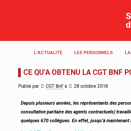
S
d
L’ACTUALITÉ
LES PERSONNELS
LA
▌CE QU’A OBTENU LA CGT BNF 
Publié par
CGT BnF
à
28 octobre 2018
Depuis plusieurs années, les représentants des pers
consultative paritaire des agents contractuels) travaill
quelques 670 collègues. En effet, jusqu’à maintenant 