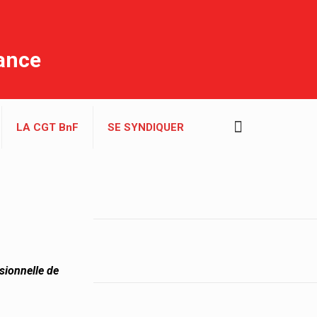
rance
LA CGT BnF
SE SYNDIQUER
ssionnelle de