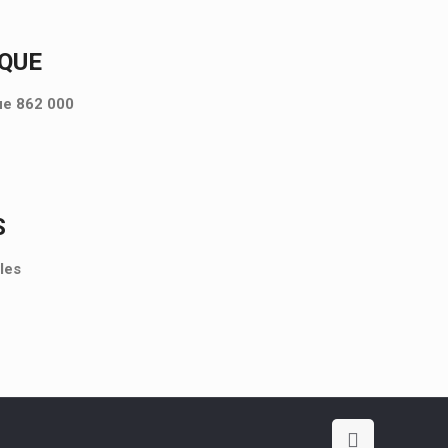
IQUE
que 862 000
S
les