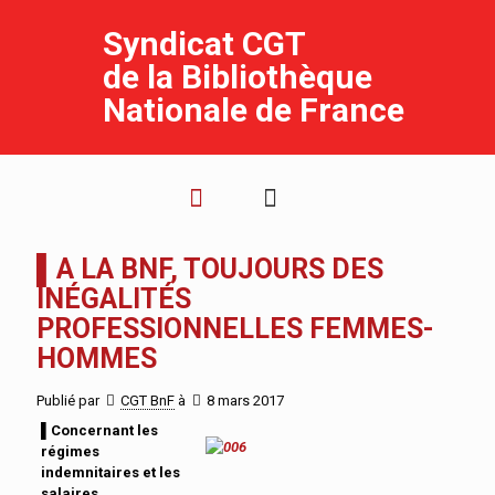
Syndicat CGT
de la Bibliothèque
Nationale de France
▌A LA BNF, TOUJOURS DES
INÉGALITÉS
PROFESSIONNELLES FEMMES-
HOMMES
Publié par
CGT BnF
à
8 mars 2017
▌
Concernant les
régimes
indemnitaires et les
salaires