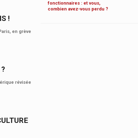
fonctionnaires : et vous,
combien avez-vous perdu ?
S !
aris, en grève
 ?
mérique révisée
CULTURE