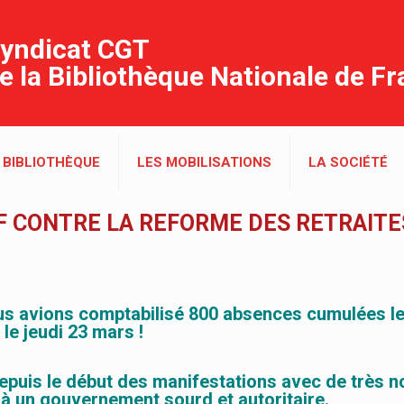
yndicat CGT
e la Bibliothèque Nationale de F
 BIBLIOTHÈQUE
LES MOBILISATIONS
LA SOCIÉTÉ
NF CONTRE LA REFORME DES RETRAITE
nous avions comptabilisé 800 absences cumulées le
le jeudi 23 mars !
depuis le début des manifestations avec de très 
 à un gouvernement sourd et autoritaire.