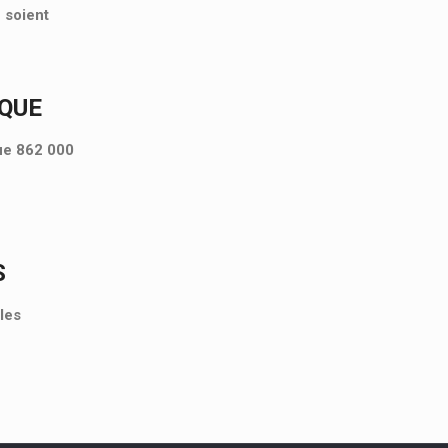
 soient
IQUE
que 862 000
S
les