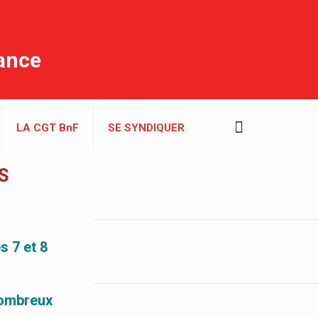
rance
LA CGT BnF
SE SYNDIQUER
S
s 7 et 8
nombreux