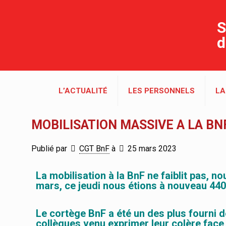
S
d
L’ACTUALITÉ
LES PERSONNELS
LA
MOBILISATION MASSIVE A LA B
Publié par
CGT BnF
à
25 mars 2023
La mobilisation à la BnF ne faiblit pas, 
mars, ce jeudi nous étions à nouveau 440 
Le cortège BnF a été un des plus fourni 
collègues venu exprimer leur colère face