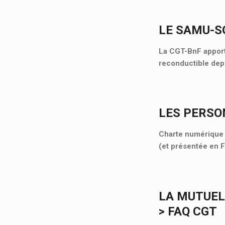
LE SAMU-SO
La CGT-BnF apporte
reconductible depu
LES PERSO
Charte numérique d
(et présentée en 
LA MUTUEL
> FAQ CGT