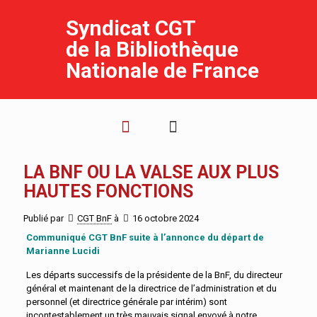
Syndicat CGT
de la Bibliothèque
Nationale de France
LA BNF OU LA VALSE AUX PLUS
HAUTES FONCTIONS
Publié par
CGT BnF
à
16 octobre 2024
Communiqué CGT BnF suite à l’annonce du départ de
Marianne Lucidi
Les départs successifs de la présidente de la BnF, du directeur
général et maintenant de la directrice de l’administration et du
personnel (et directrice générale par intérim) sont
incontestablement un très mauvais signal envoyé à notre