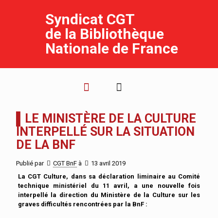
Syndicat CGT
de la Bibliothèque
Nationale de France
▌LE MINISTÈRE DE LA CULTURE
INTERPELLÉ SUR LA SITUATION
DE LA BNF
Publié par
CGT BnF
à
13 avril 2019
La CGT Culture, dans sa déclaration liminaire au Comité
technique ministériel du 11 avril, a une nouvelle fois
interpellé la direction du Ministère de la Culture sur les
graves difficultés rencontrées par la BnF :