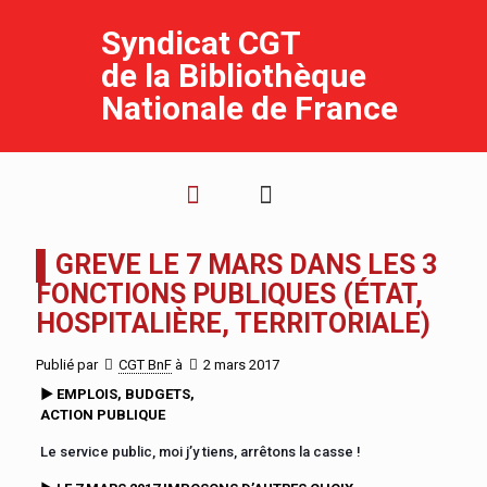
Syndicat CGT
de la Bibliothèque
Nationale de France
▌GREVE LE 7 MARS DANS LES 3
FONCTIONS PUBLIQUES (ÉTAT,
HOSPITALIÈRE, TERRITORIALE)
Publié par
CGT BnF
à
2 mars 2017
►
EMPLOIS, BUDGETS,
ACTION PUBLIQUE
Le service public, moi j’y tiens, arrêtons la casse !