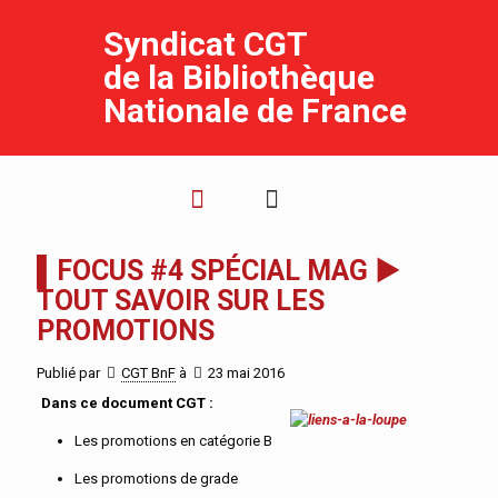
Syndicat CGT
de la Bibliothèque
Nationale de France
▌FOCUS #4 SPÉCIAL MAG ►
TOUT SAVOIR SUR LES
PROMOTIONS
Publié par
CGT BnF
à
23 mai 2016
Dans ce document CGT :
Les promotions en catégorie B
Les promotions de grade