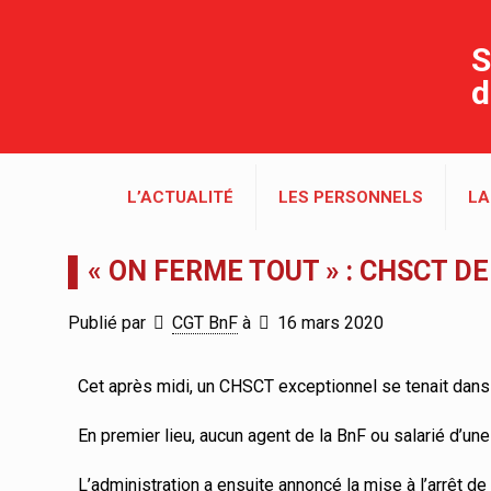
S
d
L’ACTUALITÉ
LES PERSONNELS
LA
▌« ON FERME TOUT » : CHSCT DE
Publié par
CGT BnF
à
16 mars 2020
Cet après midi, un CHSCT exceptionnel se tenait dans 
En premier lieu, aucun agent de la BnF ou salarié d’une
L’administration a ensuite annoncé la mise à l’arrêt 